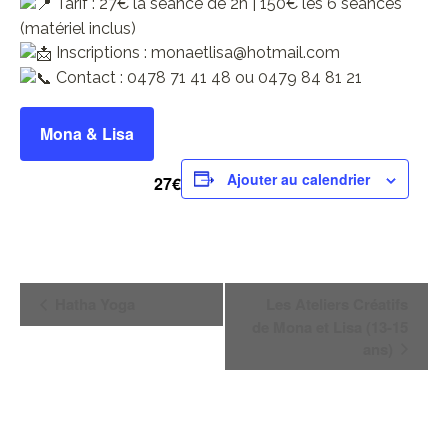
Tarif : 27€ la séance de 2h | 150€ les 6 séances
(matériel inclus)
Inscriptions : monaetlisa@hotmail.com
Contact : 0478 71 41 48 ou 0479 84 81 21
Mona & Lisa
Ajouter au calendrier
27€
Navigation
Hatha Yoga
Les Ateliers Créatifs
Évènement
de Mona et Lisa (13-15
ans)