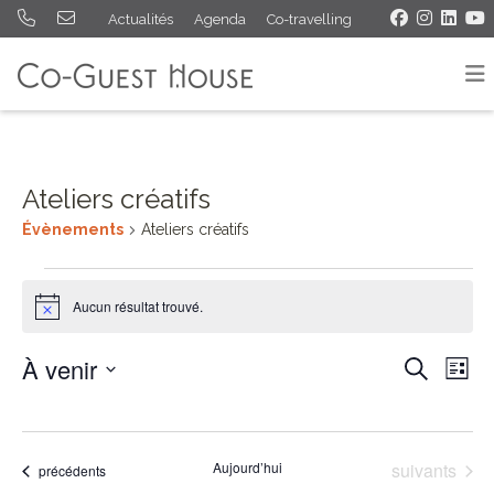
Actualités
Agenda
Co-travelling
Ateliers créatifs
Évènements
Ateliers créatifs
Évènements
Aucun résultat trouvé.
Notice
À venir
Rech
Na
Recherche
Liste
Sélectionnez
de
et
une
vu
navig
date.
Évènements
Aujourd’hui
suivants
Évènements
précédents
Év