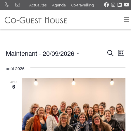
Actualités
Agenda
Co-travelling
Évènements
Maintenant
 - 
20/09/2026
Rech
Na
Recherche
Liste
Sélectionnez
de
et
une
août 2026
vu
navig
date.
Év
JEU
de
6
vues
Évèn