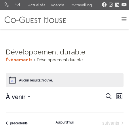
Actualités
Agenda
Co-travelling
Développement durable
Évènements
Développement durable
Évènements
Aucun résultat trouvé.
Notice
À venir
Rech
Na
Recherche
Liste
Sélectionnez
de
et
une
vu
navig
date.
Évènements
Aujourd’hui
suivants
Évènements
précédents
Év