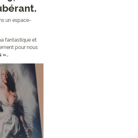
ubérant.
ans un espace-
ma fantastique et
itement pour nous
s »
…