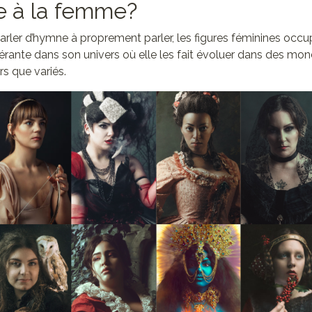
 à la femme?
parler d’hymne à proprement parler, les figures féminines oc
rante dans son univers où elle les fait évoluer dans des mon
s que variés.