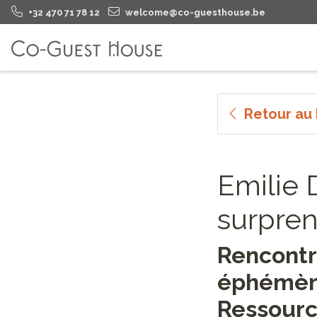
+32 470 71 78 12
welcome@co-guesthouse.be
Retour au
Emilie 
surpren
Rencontr
éphémère
Ressourc