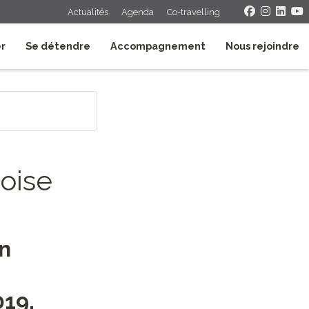
Actualités
Agenda
Co-travelling
er
Se détendre
Accompagnement
Nous rejoindre
toise
n
19,