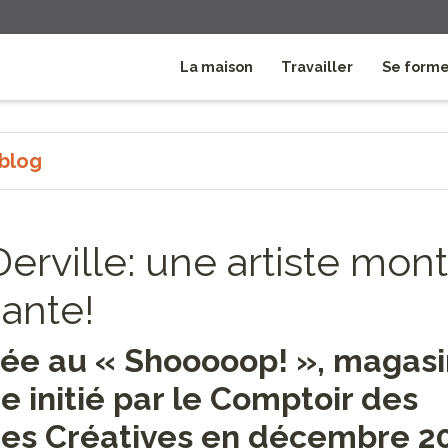
La maison
Travailler
Se form
 blog
Derville: une artiste mon
ante!
ée au « Shooooop! », magasi
 initié par le Comptoir des
es Créatives en décembre 20