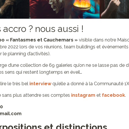
 accro ? nous aussi !
po « Fantasmes et Cauchemars »
visible dans notre Mais
bre 2022 lors de vos réunions, team buildings et évènements 
 le planning d’activités).
ge d’une collection de 69 galeries qu’on ne se lasse pas de d
os sens qui restent longtemps en éveil…
ire le très bel
interview
qu’elle a donné à la Communauté 1X
dre sans plus attendre ses comptes
instagram
et
facebook
.
80
gmail.com
positions et distinctions