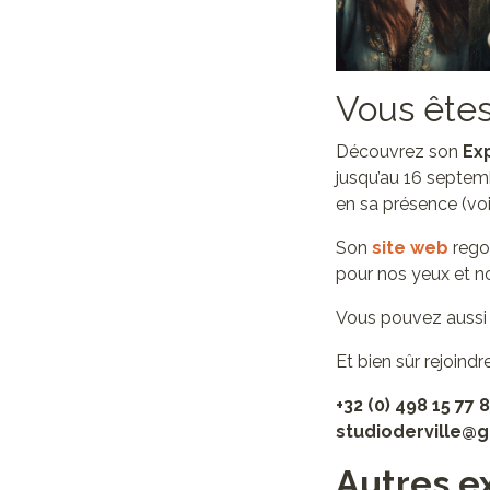
Vous êtes
Découvrez son
Ex
jusqu’au 16 septem
en sa présence (voir
Son
site web
regor
pour nos yeux et n
Vous pouvez aussi l
Et bien sûr rejoin
+32 (0) 498 15 77 
studioderville@
Autres ex