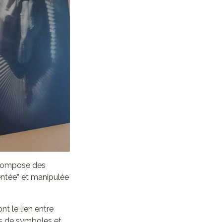
e compose des
entée” et manipulée
t le lien entre
és de symboles et