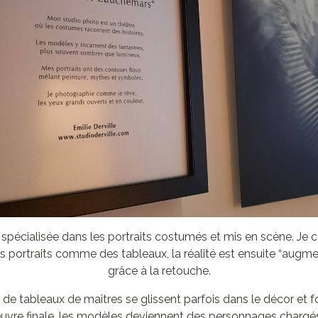
 spécialisée dans les portraits costumés et mis en scène. J
es portraits comme des tableaux, la réalité est ensuite “augm
grâce à la retouche.
e tableaux de maîtres se glissent parfois dans le décor et fon
 l’œuvre finale, les modèles deviennent des personnages charg