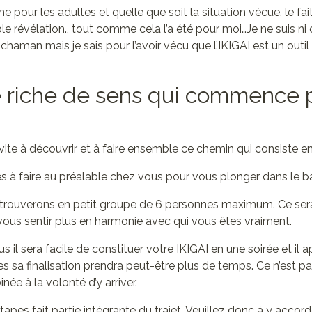
 pour les adultes et quelle que soit la situation vécue, le fai
ble révélation., tout comme cela l’a été pour moi…Je ne suis ni 
haman mais je sais pour l’avoir vécu que l’IKIGAI est un outi
 riche de sens qui commence 
invite à découvrir et à faire ensemble ce chemin qui consiste e
ces à faire au préalable chez vous pour vous plonger dans le ba
retrouverons en petit groupe de 6 personnes maximum. Ce s
vous sentir plus en harmonie avec qui vous êtes vraiment.
s il sera facile de constituer votre IKIGAI en une soirée et il a
es sa finalisation prendra peut-être plus de temps. Ce n’est pa
ée à la volonté d’y arriver.
tapes fait partie intégrante du trajet. Veuillez donc à y accor