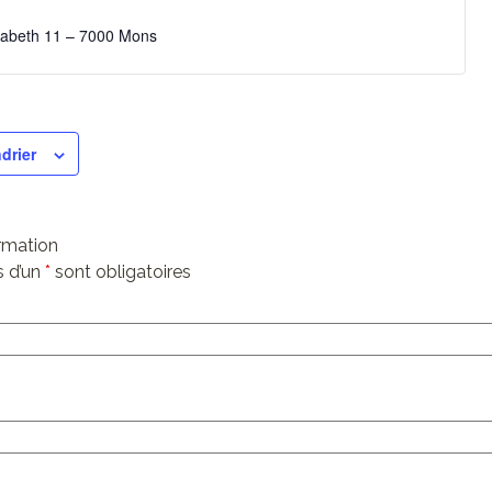
isabeth 11 – 7000 Mons
drier
ormation
 d’un
*
sont obligatoires