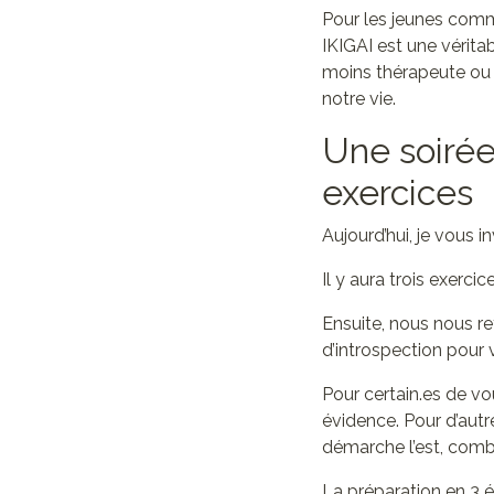
Pour les jeunes comme
IKIGAI est une vérita
moins thérapeute ou c
notre vie.
Une soirée
exercices
Aujourd’hui, je vous 
Il y aura trois exerci
Ensuite, nous nous 
d’introspection pour 
Pour certain.es de vou
évidence. Pour d’autr
démarche l’est, combin
La préparation en 3 é