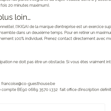
3 fois 20 minutes maximum).
plus loin…
nnel(le), l’IKIGAI de la marque d’entreprise est un exercice s
nsemble dans un deuxième temps. Pour en retirer un maximum
nement 100% individuel. Prenez contact directement avec mo
pation ne doit pas être un obstacle. Si vous êtes vraiment int
 francoise@co-guesthouse.be
le compte BE90 0689 3570 1332
fait office d’inscription défini