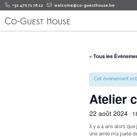
+32 470 71 78 12
welcome@co-guesthouse.be
« Tous les Évèneme
Cet évènement est
Atelier 
22 août 2024
1
|
Il y a 4 ans alors qu
une amie m’a parlé de