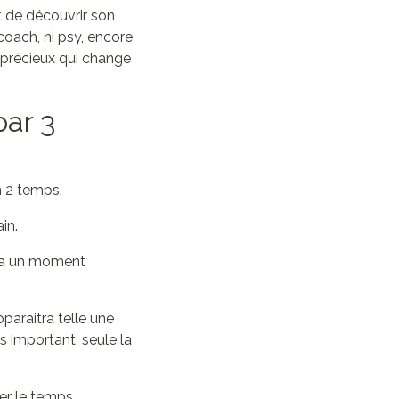
t de découvrir son
coach, ni psy, encore
l précieux qui change
par 3
n 2 temps.
in.
era un moment
pparaitra telle une
s important, seule la
der le temps