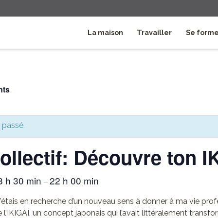
La maison
Travailler
Se form
nts
 passé.
collectif: Découvre ton I
8 h 30 min
22 h 00 min
–
e j’étais en recherche d’un nouveau sens à donner à ma vie prof
 l’IKIGAI, un concept japonais qui l’avait littéralement transfo