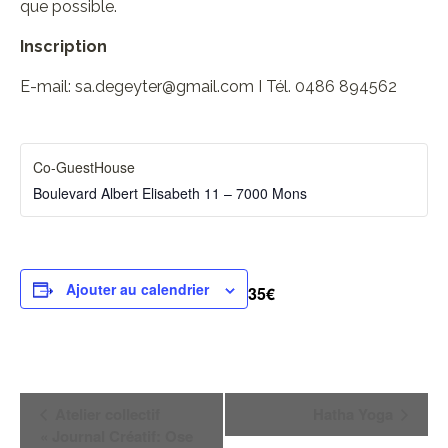
que possible.
Inscription
E-mail: sa.degeyter@gmail.com I Tél. 0486 894562
Co-GuestHouse
Boulevard Albert Elisabeth 11 – 7000 Mons
Ajouter au calendrier
35€
Navigation
Atelier collectif
Hatha Yoga
Évènement
« Journal Créatif: Ose