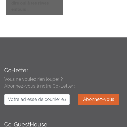
dire oui à tes rêves
enfouis »
Co-letter
Vous ne voulez rien louper ?
Abonnez-vous à notre Co-Letter :
Co-GuestHouse