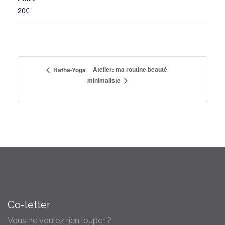
20€
Atelier: ma routine beauté
Hatha-Yoga
minimaliste
Co-letter
Vous ne voulez rien louper ?