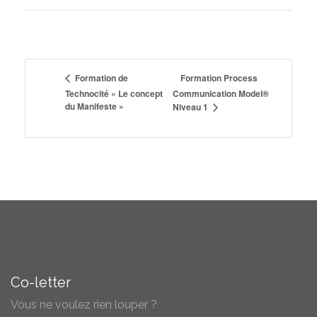
Formation Process
Formation de
Technocité « Le concept
Communication Model®
du Manifeste »
Niveau 1
Co-letter
Vous ne voulez rien louper ?