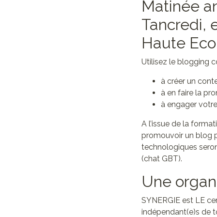
Matinée an
Tancredi, 
Haute Ecol
Utilisez le blogging c
à créer un cont
à en faire la pr
à engager votre
A l’issue de la forma
promouvoir un blog pe
technologiques seron
(chat GBT).
Une organ
SYNERGIE est LE cercl
indépendant(e)s de t