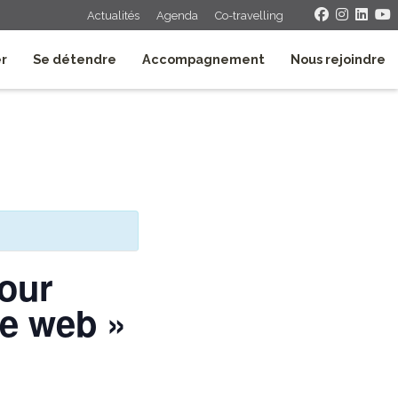
Actualités
Agenda
Co-travelling
er
Se détendre
Accompagnement
Nous rejoindre
our
te web »