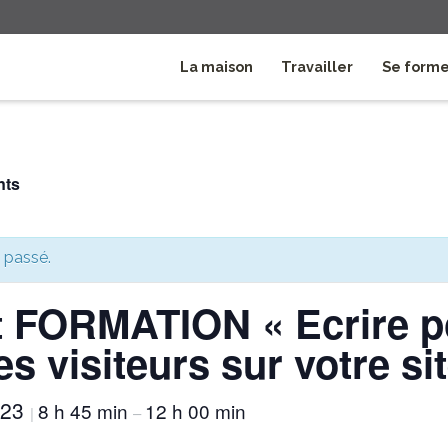
La maison
Travailler
Se form
nts
 passé.
 FORMATION « Ecrire p
des visiteurs sur votre si
023
8 h 45 min
12 h 00 min
|
–