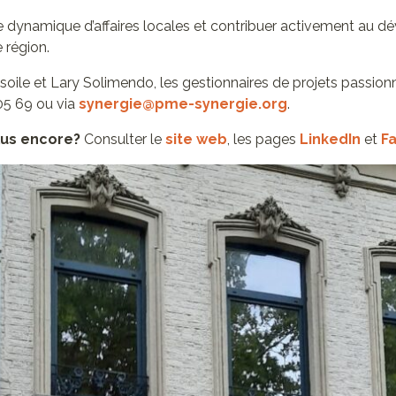
e dynamique d’affaires locales et contribuer activement au 
 région.
esoile et Lary Solimendo, les gestionnaires de projets passi
05 69 ou via
synergie@pme-synergie.org
.
plus encore?
Consulter le
site web
, les pages
LinkedIn
et
F