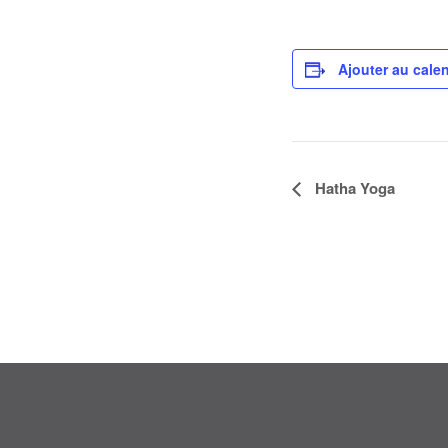
Ajouter au calen
Navigation
Hatha Yoga
Évènement