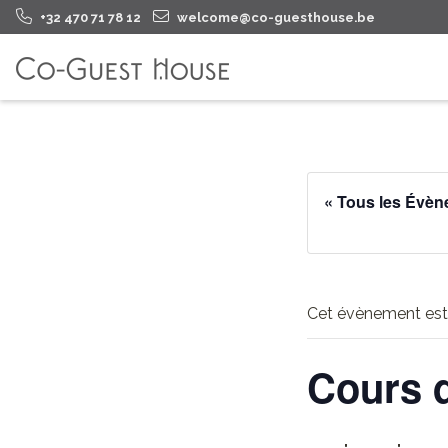
+32 470 71 78 12
welcome@co-guesthouse.be
« Tous les Évè
Cet évènement est
Cours 