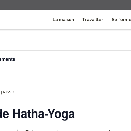
La maison
Travailler
Se form
nements
 passé.
de Hatha-Yoga