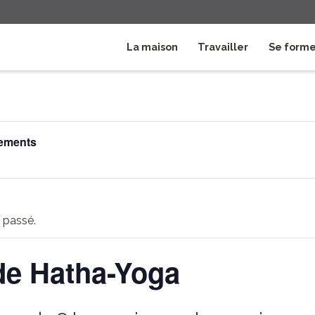
La maison
Travailler
Se form
nements
 passé.
de Hatha-Yoga