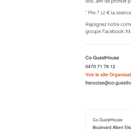
dos, afin de profiter
* Prix ? 12 € la séan
Rejoignez notre comm
groupe Facebook:
h
Co-GuestHouse
0470 71 78 12
Voir le site Organisa
francoise@co-guesth
Co-GuestHouse
Boulevard Albert El