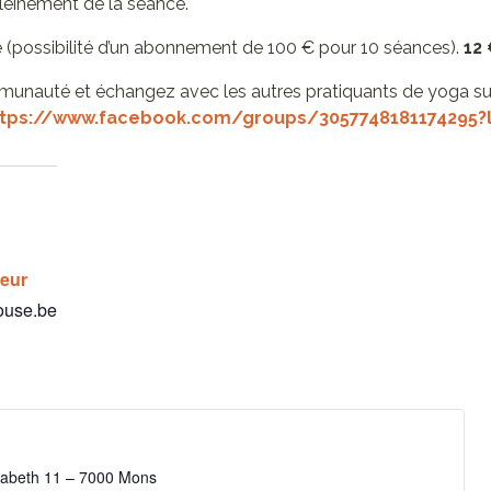
 pleinement de la séance.
ce (possibilité d’un abonnement de 100 € pour 10 séances).
12
unauté et échangez avec les autres pratiquants de yoga su
ttps://www.facebook.com/groups/3057748181174295?l
teur
ouse.be
isabeth 11 – 7000 Mons