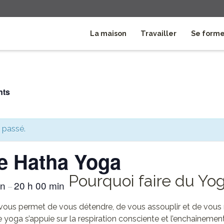
La maison
Travailler
Se form
nts
 passé.
e Hatha Yoga
Pourquoi faire du Yo
in
20 h 00 min
–
vous permet de vous détendre, de vous assouplir et de vous
oga s’appuie sur la respiration consciente et l’enchaînement