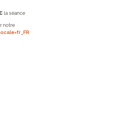
 €
la séance
r notre
ocale=fr_FR