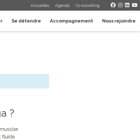
Actualités
Agenda
Co-travelling
er
Se détendre
Accompagnement
Nous rejoindre
ga ?
 muscler
 fluide