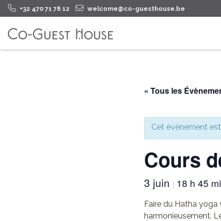
+32 470 71 78 12
welcome@co-guesthouse.be
« Tous les Évèneme
Cet évènement est
Cours d
3 juin
18 h 45 m
|
Faire du Hatha yoga 
harmonieusement. Le y