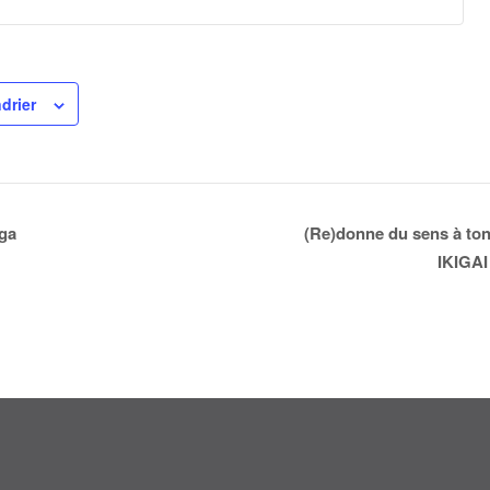
drier
ga
(Re)donne du sens à ton
IKIGAI 