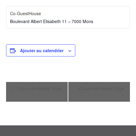
Co-GuestHouse
Boulevard Albert Elisabeth 11 – 7000 Mons
Ajouter au calendrier
Navigation
Cours de Hatha Yoga
Cours de Hatha Yoga
Évènement