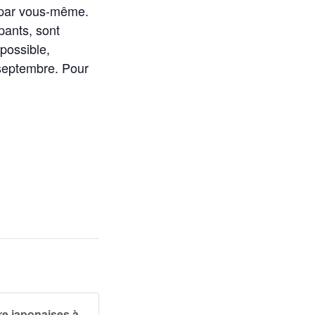
 par vous-même.
pants, sont
 possible,
 septembre. Pour
re japonaises à