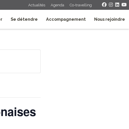
Actualités
Agenda
Co-travelling
er
Se détendre
Accompagnement
Nous rejoindre
onaises