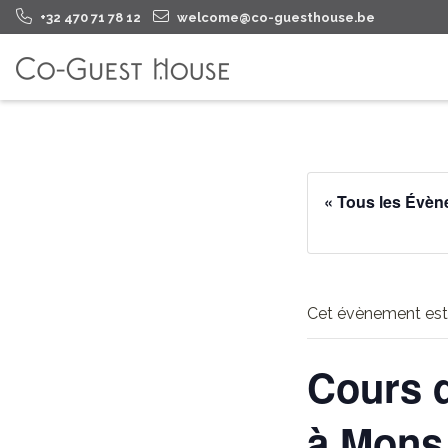
+32 470 71 78 12
welcome@co-guesthouse.be
« Tous les Évè
Cet évènement est
Cours d
à Mons 