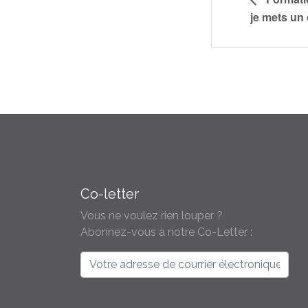
je mets un
Co-letter
Vous ne voulez rien louper ?
Abonnez-vous à notre Co-Letter :