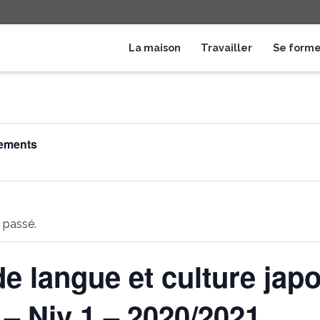
La maison
Travailler
Se form
nements
 passé.
e langue et culture jap
– Niv 1 – 2020/2021