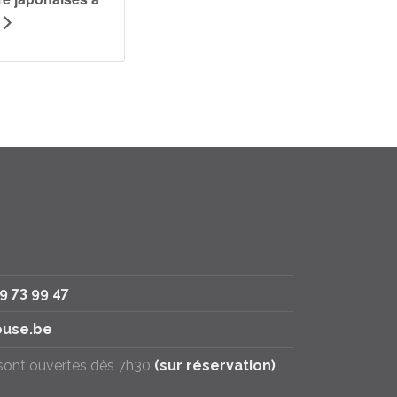
79 73 99 47
use.be
 sont ouvertes dès 7h30
(sur réservation)