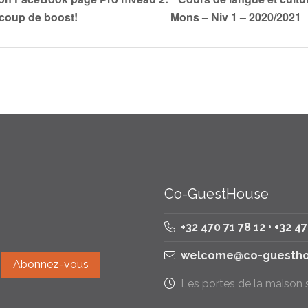
 coup de boost!
Mons – Niv 1 – 2020/2021
Co-GuestHouse
+32 470 71 78 12 • +32 4
welcome@co-guestho
Les portes de la maison