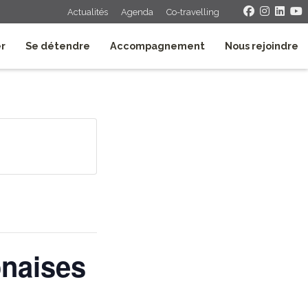
Actualités
Agenda
Co-travelling
er
Se détendre
Accompagnement
Nous rejoindre
onaises