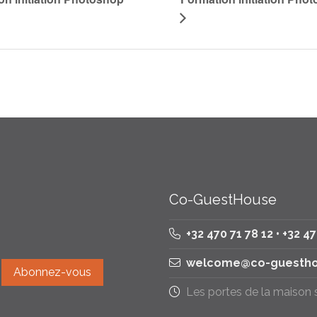
Co-GuestHouse
+32 470 71 78 12 • +32 4
welcome@co-guestho
Les portes de la maison