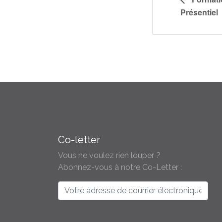
Présentiel
Co-letter
Vous ne voulez rien louper ?
Abonnez-vous à notre Co-Letter :