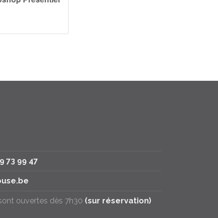
79 73 99 47
use.be
 sont ouvertes dès 7h30
(sur réservation)