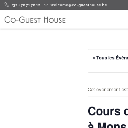
+32 470 71 78 12
welcome@co-guesthouse.be
« Tous les Évè
Cet évènement est
Cours d
à Mons 