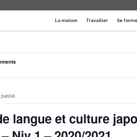
La maison
Travailler
Se form
nements
 passé.
e langue et culture jap
– Niv 1 – 2020/2021