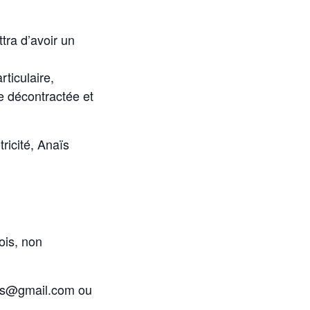
tra d’avoir un
ticulaire,
e décontractée et
ricité, Anaïs
ois, non
ais@gmail.com ou