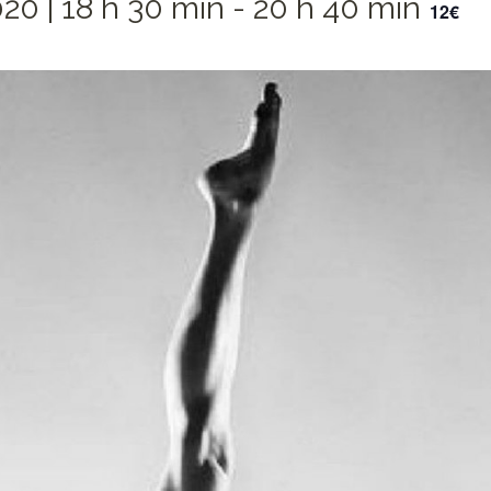
020 | 18 h 30 min
-
20 h 40 min
12€