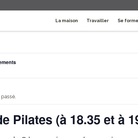
La maison
Travailler
Se form
nements
 passé.
e Pilates (à 18.35 et à 1