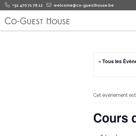
+32 470 71 78 12
welcome@co-guesthouse.be
« Tous les Évè
Cet évènement est
Cours d