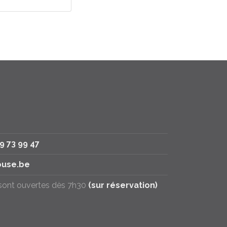
79 73 99 47
use.be
 sont ouvertes dès 7h30
(sur réservation)