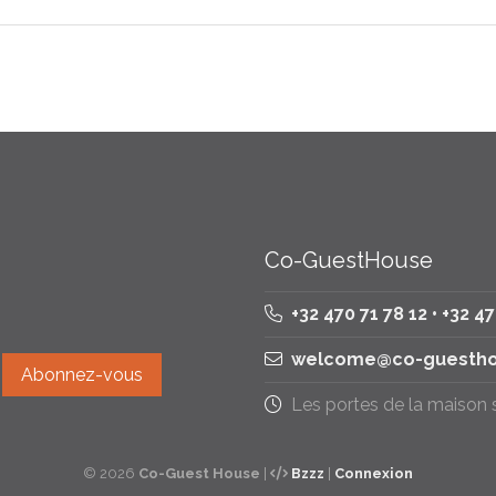
Co-GuestHouse
+32 470 71 78 12 • +32 4
welcome@co-guestho
Les portes de la maison
© 2026
Co-Guest House
|
Bzzz
|
Connexion