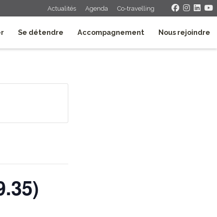
Actualités
Agenda
Co-travelling
er
Se détendre
Accompagnement
Nous rejoindre
9.35)