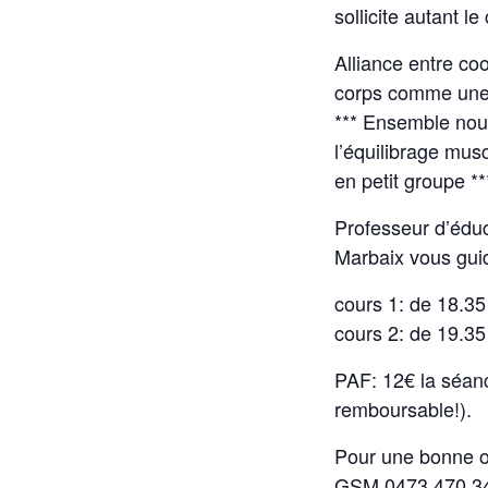
sollicite autant le
Alliance entre coo
corps comme une 
*** Ensemble nous
l’équilibrage mus
en petit groupe **
Professeur d’éduc
Marbaix vous gui
cours 1: de 18.35
cours 2: de 19.35
PAF: 12€ la séan
remboursable!).
Pour une bonne o
GSM 0473 470 3