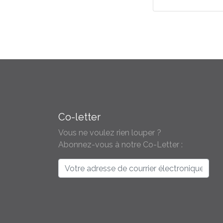
Co-letter
Vous ne voulez rien louper ?
Abonnez-vous à notre Co-Letter :