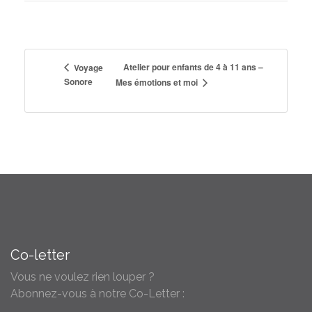
Atelier pour enfants de 4 à 11 ans –
Voyage
Sonore
Mes émotions et moi
Co-letter
Vous ne voulez rien louper ?
Abonnez-vous à notre Co-Letter :