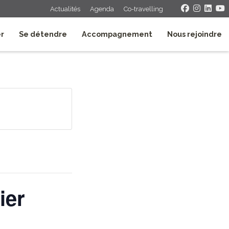
Actualités
Agenda
Co-travelling
er
Se détendre
Accompagnement
Nous rejoindre
ier