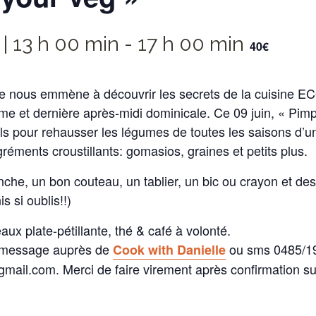
 | 13 h 00 min
-
17 h 00 min
40€
le nous emmène à découvrir les secrets de la cuisine E
me et dernière après-midi dominicale. Ce 09 juin, « Pim
s pour rehausser les légumes de toutes les saisons d’u
réments croustillants: gomasios, graines et petits plus.
che, un bon couteau, un tablier, un bic ou crayon et de
s si oublis!!)
aux plate-pétillante, thé & café à volonté.
r message auprès de
ou sms 0485/19
Cook with Danielle
mail.com. Merci de faire virement après confirmation s