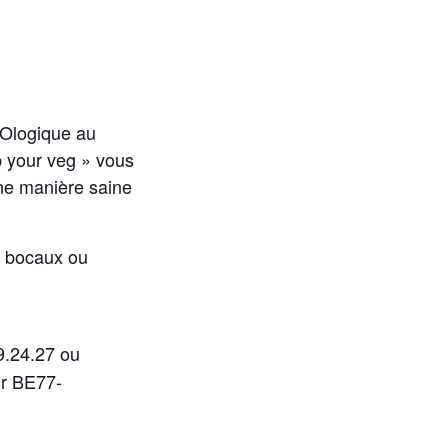
COlogique au
p your veg » vous
ne manière saine
s bocaux ou
.24.27 ou
ur BE77-