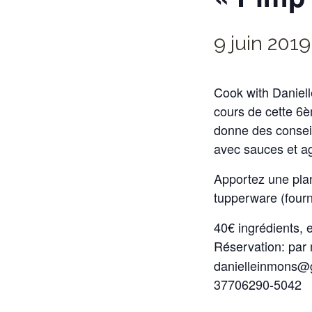
9 juin 2019
Cook with Daniel
cours de cette 6è
donne des conseil
avec sauces et ag
Apportez une plan
tupperware (fourni
40€ ingrédients, e
Réservation: pa
danielleinmons@g
37706290-5042