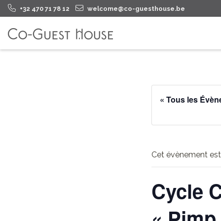
+32 470 71 78 12
welcome@co-guesthouse.be
« Tous les Évè
Cet évènement est
Cycle C
« Pimp 