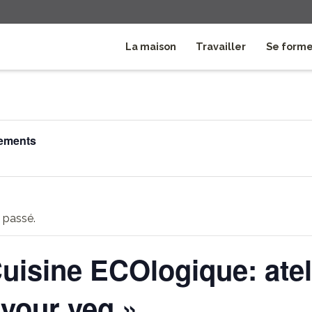
La maison
Travailler
Se form
nements
 passé.
uisine ECOlogique: atel
your veg »