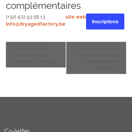
complémentaires
(+32) 472 93 58 13
site web
Inscriptions
info@dryagedfactory.be
Navigation
Formation aux
Créez la chambre de
Évènement
Premiers Secours
bébé de vos rêves…
Animaliers – Niveau 1
sans exploser le
budget !
Co-letter