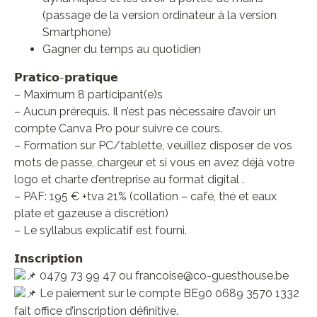
(passage de la version ordinateur à la version
Smartphone)
Gagner du temps au quotidien
𝗣𝗿𝗮𝘁𝗶𝗰𝗼-𝗽𝗿𝗮𝘁𝗶𝗾𝘂𝗲
– Maximum 8 participant(e)s
– Aucun prérequis. Il n’est pas nécessaire d’avoir un
compte Canva Pro pour suivre ce cours.
– Formation sur PC/tablette, veuillez disposer de vos
mots de passe, chargeur et si vous en avez déjà votre
logo et charte d’entreprise au format digital .
– PAF: 195 € +tva 21% (collation – café, thé et eaux
plate et gazeuse à discrétion)
– Le syllabus explicatif est fourni.
𝗜𝗻𝘀𝗰𝗿𝗶𝗽𝘁𝗶𝗼𝗻
0479 73 99 47 ou francoise@co-guesthouse.be
Le paiement sur le compte BE90 0689 3570 1332
fait office d’inscription définitive.