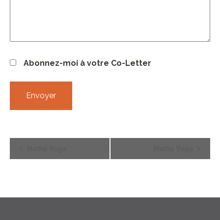
Abonnez-moi à votre Co-Letter
Navigation
Hatha Yoga
Hatha Yoga
Évènement