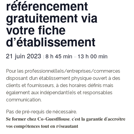
référencement
gratuitement via
votre fiche
d’établissement
21 juin 2023
8 h 45 min
13 h 00 min
|
–
Pour les professionnel(le)s/entreprises/commerces
disposant d’un établissement physique ouvert à des
clients et fournisseurs, à des horaires définis mais
également aux indépendant(e)s et responsables
communication.
Pas de pré-requis de nécessaire.
𝐒𝐞 𝐟𝐨𝐫𝐦𝐞𝐫 𝐜𝐡𝐞𝐳 𝐂𝐨-𝐆𝐮𝐞𝐬𝐭𝐇𝐨𝐮𝐬𝐞, 𝐜’𝐞𝐬𝐭 𝐥𝐚 𝐠𝐚𝐫𝐚𝐧𝐭𝐢𝐞 𝐝’𝐚𝐜𝐜𝐫𝐨î𝐭𝐫𝐞
𝐯𝐨𝐬 𝐜𝐨𝐦𝐩é𝐭𝐞𝐧𝐜𝐞𝐬 𝐭𝐨𝐮𝐭 𝐞𝐧 𝐫é𝐬𝐞𝐚𝐮𝐭𝐚𝐧𝐭