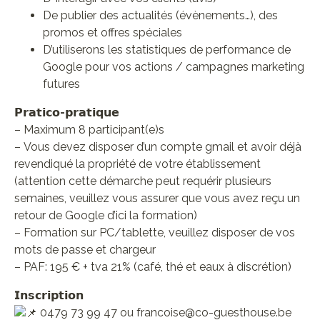
De publier des actualités (évènements…), des
promos et offres spéciales
D’utiliserons les statistiques de performance de
Google pour vos actions / campagnes marketing
futures
𝗣𝗿𝗮𝘁𝗶𝗰𝗼-𝗽𝗿𝗮𝘁𝗶𝗾𝘂𝗲
– Maximum 8 participant(e)s
– Vous devez disposer d’un compte gmail et avoir déjà
revendiqué la propriété de votre établissement
(attention cette démarche peut requérir plusieurs
semaines, veuillez vous assurer que vous avez reçu un
retour de Google d’ici la formation)
– Formation sur PC/tablette, veuillez disposer de vos
mots de passe et chargeur
– PAF: 195 € + tva 21% (café, thé et eaux à discrétion)
𝗜𝗻𝘀𝗰𝗿𝗶𝗽𝘁𝗶𝗼𝗻
0479 73 99 47 ou francoise@co-guesthouse.be