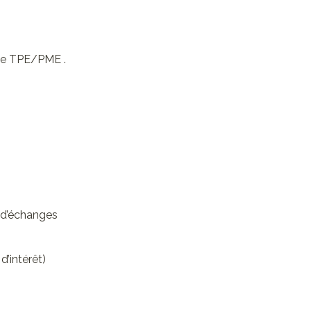
 de TPE/PME .
t d’échanges
d’intérêt)