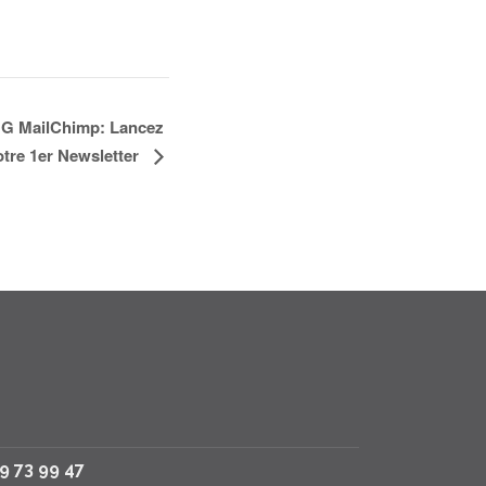
 MailChimp: Lancez
otre 1er Newsletter
79 73 99 47