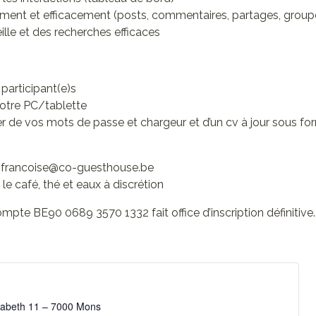
ment et efficacement (posts, commentaires, partages, group
eille et des recherches efficaces
articipant(e)s
otre PC/tablette
er de vos mots de passe et chargeur et d’un cv à jour sous for
 francoise@co-guesthouse.be
 café, thé et eaux à discrétion
mpte BE90 0689 3570 1332 fait office d’inscription définitive.
isabeth 11 – 7000 Mons