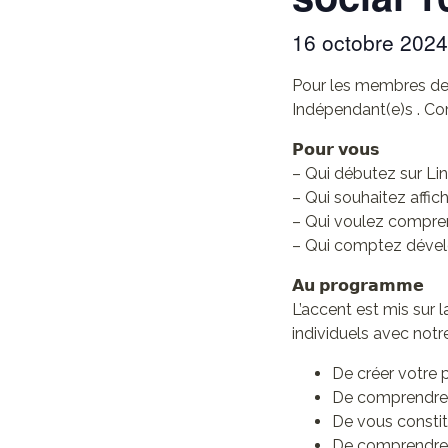
16 octobre 202
Pour les membres de 
Indépendant(e)s . Co
𝗣𝗼𝘂𝗿 𝘃𝗼𝘂𝘀
– Qui débutez sur Li
– Qui souhaitez affich
– Qui voulez comprend
– Qui comptez dévelo
𝗔𝘂 𝗽𝗿𝗼𝗴𝗿𝗮𝗺𝗺𝗲
L’accent est mis sur l
individuels avec notr
De créer votre p
De comprendre e
De vous constit
De comprendre l