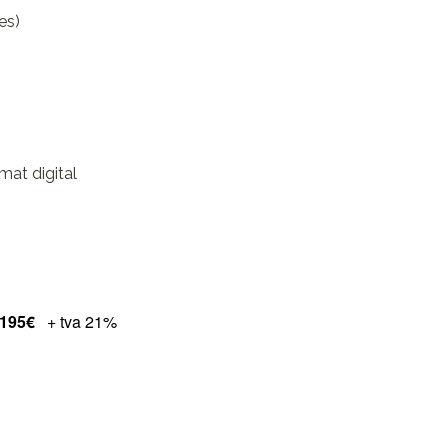
es)
mat digital
195€
+ tva 21%