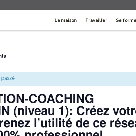
La maison
Travailler
Se form
nts
 passé.
ION-COACHING
 (niveau 1): Créez votre
enez l’utilité de ce rés
100% professionnel