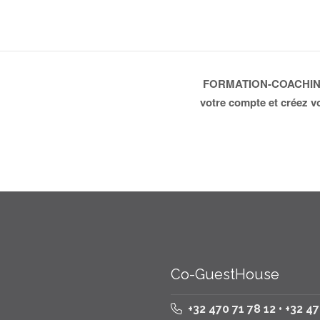
FORMATION-COACHING
votre compte et créez v
Co-GuestHouse
+32 470 71 78 12 • +32 4