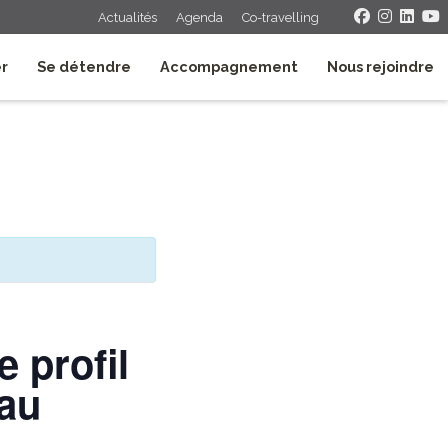
Actualités
Agenda
Co-travelling
er
Se détendre
Accompagnement
Nous rejoindre
 profil
eau