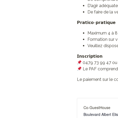
D’agir adéquate
De faire de la v
𝗣𝗿𝗮𝘁𝗶𝗰𝗼-𝗽𝗿𝗮𝘁𝗶𝗾𝘂𝗲
Maximum 4 à 8 p
Formation sur v
Veuillez dispos
𝗜𝗻𝘀𝗰𝗿𝗶𝗽𝘁𝗶𝗼𝗻
0479 73 99 47 ou
Le PAF comprend le
Le paiement sur le co
Co-GuestHouse
Boulevard Albert El