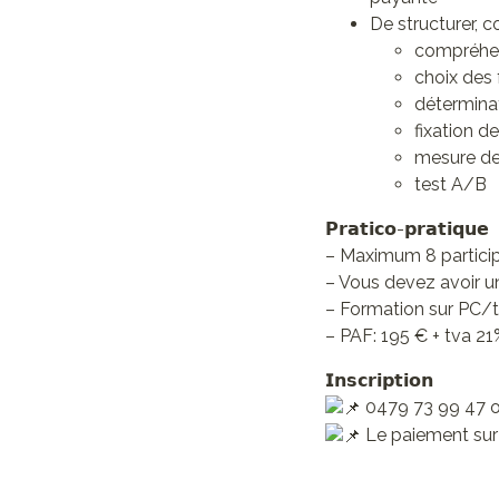
De structurer, c
compréhen
choix des
détermina
fixation de
mesure de
test A/B
𝗣𝗿𝗮𝘁𝗶𝗰𝗼-𝗽𝗿𝗮𝘁𝗶𝗾𝘂𝗲
– Maximum 8 particip
– Vous devez avoir u
– Formation sur PC/t
– PAF: 195 € + tva 21%
𝗜𝗻𝘀𝗰𝗿𝗶𝗽𝘁𝗶𝗼𝗻
0479 73 99 47 
Le paiement sur 