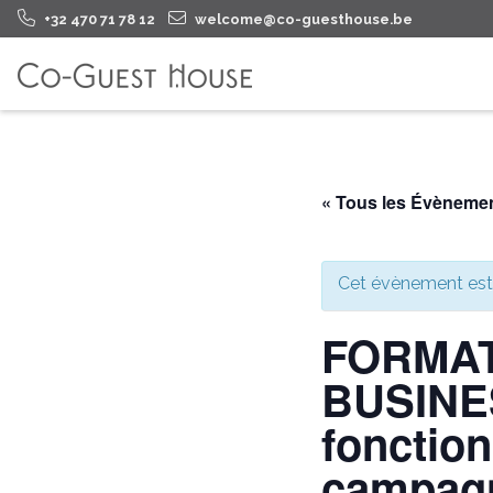
+32 470 71 78 12
welcome@co-guesthouse.be
« Tous les Évèneme
Cet évènement est
FORMAT
BUSINES
fonction
campagn