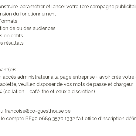
onstruire, paramétrer et lancer votre 1ère campagne publicitai
sion du fonctionnement
 formats
tion de ou des audiences
s objectifs
s résultats
ant(e)s
n accès administrateur à la page entreprise + avoir créé vot
ablette, veuillez disposer de vos mots de passe et chargeur
 (collation – café, thé et eaux à discrétion)
ou francoise@co-guesthouse.be
le compte BE90 0689 3570 1332 fait office d’inscription défini