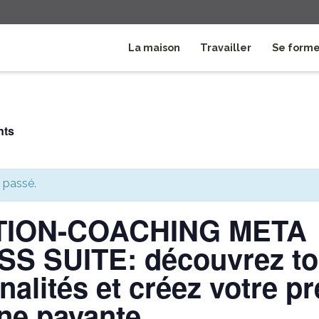
La maison
Travailler
Se form
nts
 passé.
ION-COACHING META
S SUITE: découvrez to
nalités et créez votre p
e payante