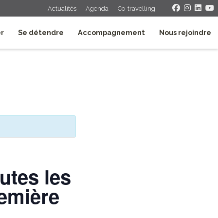
Actualités
Agenda
Co-travelling
er
Se détendre
Accompagnement
Nous rejoindre
utes les
remière