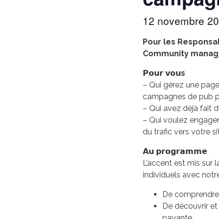
12 novembre 2
Pour les Responsa
Community manage
𝗣𝗼𝘂𝗿 𝘃𝗼
𝘂s
– Qui gérez une page 
campagnes de pub pa
– Qui avez déjà fait
– Qui voulez engager
du trafic vers votre 
𝗔𝘂 𝗽𝗿𝗼𝗴𝗿𝗮𝗺𝗺𝗲
L’accent est mis sur l
individuels avec notr
De comprendre 
De découvrir et
payante