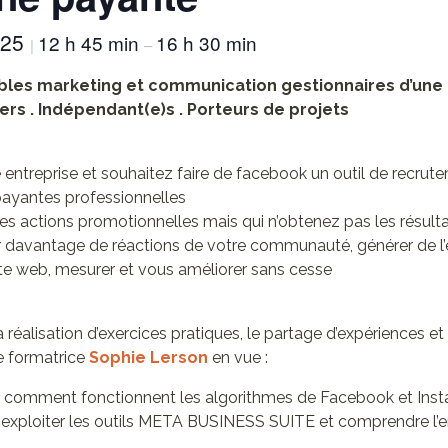
025
12 h 45 min
16 h 30 min
|
–
bles marketing et communication gestionnaires d’une
rs . Indépendant(e)s
. Porteurs de projets
entreprise et souhaitez faire de facebook un outil de recrut
yantes professionnelles
 des actions promotionnelles mais qui n’obtenez pas les résul
 davantage de réactions de votre communauté, générer de l
site web, mesurer et vous améliorer sans cesse
a réalisation d’exercices pratiques, le partage d’expériences e
e formatrice
Sophie Lerson
en vue :
comment fonctionnent les algorithmes de Facebook et Ins
 exploiter les outils META BUSINESS SUITE et comprendre l’en