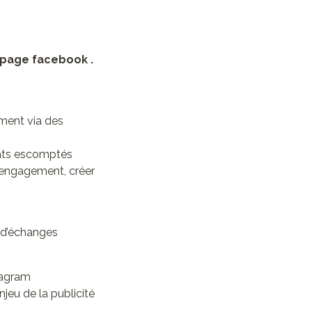
 page facebook .
ement via des
tats escomptés
’engagement, créer
t d’échanges
tagram
jeu de la publicité