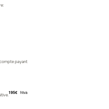
re:
re compte payant
195€
htva
tive.