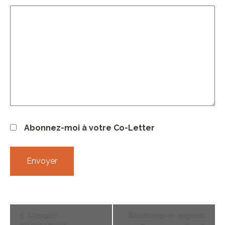
Abonnez-moi à votre Co-Letter
Navigation
Complet
Bootcamp en anglais: