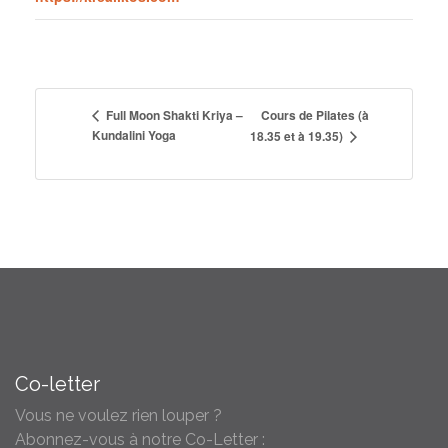
Cours de Pilates (à
Full Moon Shakti Kriya –
Kundalini Yoga
18.35 et à 19.35)
Co-letter
Vous ne voulez rien louper ?
Abonnez-vous à notre Co-Letter :