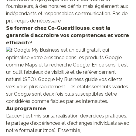
fournisseurs, à des horaires définis mais également aux
indépendants et responsables communication. Pas de
pré-requis de nécessaire.
𝗦𝗲 𝗳𝗼𝗿𝗺𝗲𝗿 𝗰𝗵𝗲𝘇 𝗖𝗼-𝗚𝘂𝗲𝘀𝘁𝗛𝗼𝘂𝘀𝗲, 𝗰’𝗲𝘀𝘁 𝗹𝗮
𝗴𝗮𝗿𝗮𝗻𝘁𝗶𝗲 𝗱’𝗮𝗰𝗰𝗿𝗼𝗶𝘁𝗿𝗲 𝘃𝗼𝘀 𝗰𝗼𝗺𝗽é𝘁𝗲𝗻𝗰𝗲𝘀 𝗲𝘁 𝘃𝗼𝘁𝗿𝗲
𝗲𝗳𝗳𝗶𝗰𝗮𝗰𝗶𝘁é!
Google My Business est un outil gratuit qui
optimalise votre présence dans les produits Google,
comme Maps et la recherche Google. En ce sens, il est
un outil fabuleux de visibilité et de référencement
naturel (SEO). Google My Business guide vos clients
vers vous plus rapidement. Les établissements validés
sur Google sont deux fois plus susceptibles d’être
considérés comme fiables par les internautes.
𝗔𝘂 𝗽𝗿𝗼𝗴𝗿𝗮𝗺𝗺𝗲
L’accent est mis sur la réalisation d’exercices pratiques,
le partage d’expériences et d’échanges individuels avec
notre formateur (trice). Ensemble,