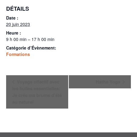
DÉTAILS
Date :
20 juin 2023
Heure :
9 h 00 min – 17 h 00 min
Catégorie d’Évènement:
Formations
Navigation
Voyage olfactif avec
Hatha Yoga
Évènement
les huiles essentielles:
Je crée ma brume d’été
au naturel