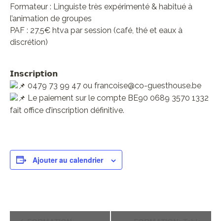
Formateur : Linguiste très expérimenté & habitué à
l’animation de groupes
PAF : 27,5€ htva par session (café, thé et eaux à
discrétion)
𝗜𝗻𝘀𝗰𝗿𝗶𝗽𝘁𝗶𝗼𝗻
0479 73 99 47 ou francoise@co-guesthouse.be
Le paiement sur le compte BE90 0689 3570 1332
fait office d’inscription définitive.
Ajouter au calendrier
Navigation