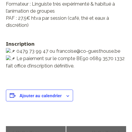
Formateur : Linguiste très expérimenté & habitué à
l’animation de groupes
PAF : 27,5€ htva par session (café, thé et eaux à
discrétion)
𝗜𝗻𝘀𝗰𝗿𝗶𝗽𝘁𝗶𝗼𝗻
0479 73 99 47 ou francoise@co-guesthouse.be
Le paiement sur le compte BE90 0689 3570 1332
fait office d’inscription définitive.
Ajouter au calendrier
Navigation