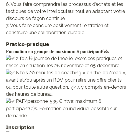
6. Vous faire comprendre les processus d’achats et les
tactiques de votre interlocuteur tout en adaptant votre
discours de façon continue
7. Vous faire conclure positivement l’entretien et
construire une collaboration durable
𝗣𝗿𝗮𝘁𝗶𝗰𝗼-𝗽𝗿𝗮𝘁𝗶𝗾𝘂𝗲
𝐅𝐨𝐫𝐦𝐚𝐭𝐢𝐨𝐧 𝐞𝐧 𝐠𝐫𝐨𝐮𝐩𝐞 𝐝𝐞 𝐦𝐚𝐱𝐢𝐦𝐮𝐦 𝟓 𝐩𝐚𝐫𝐭𝐢𝐜𝐢𝐩𝐚𝐧𝐭(𝐞)𝐬
2 fois ½ journée de théorie, exercices pratiques et
mises en situation: les 28 novembre et 05 décembre
8 fois 20 minutes de coaching « on the job/road »,
avant et/ou après un RDV, pour relire une offre clients
ou pour toute autre question. 7j/7, y compris en-dehors
des heures de bureau.
PAF/personne: 535 € htva; maximum 6
participant(e)s. Formation en individuel possible sur
demande.
𝗜𝗻𝘀𝗰𝗿𝗶𝗽𝘁𝗶𝗼𝗻 :