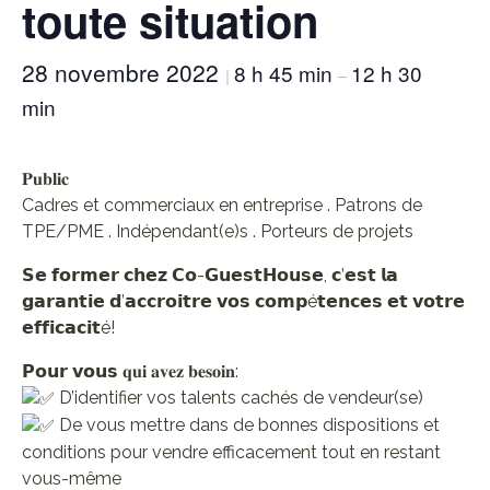
toute situation
28 novembre 2022
8 h 45 min
12 h 30
|
–
min
𝐏𝐮𝐛𝐥𝐢𝐜
Cadres et commerciaux en entreprise . Patrons de
TPE/PME . Indépendant(e)s . Porteurs de projets
𝗦𝗲 𝗳𝗼𝗿𝗺𝗲𝗿 𝗰𝗵𝗲𝘇 𝗖𝗼-𝗚𝘂𝗲𝘀𝘁𝗛𝗼𝘂𝘀𝗲, 𝗰’𝗲𝘀𝘁 𝗹𝗮
𝗴𝗮𝗿𝗮𝗻𝘁𝗶𝗲 𝗱’𝗮𝗰𝗰𝗿𝗼𝗶𝘁𝗿𝗲 𝘃𝗼𝘀 𝗰𝗼𝗺𝗽é𝘁𝗲𝗻𝗰𝗲𝘀 𝗲𝘁 𝘃𝗼𝘁𝗿𝗲
𝗲𝗳𝗳𝗶𝗰𝗮𝗰𝗶𝘁é!
𝗣𝗼𝘂𝗿 𝘃𝗼𝘂𝘀 𝐪𝐮𝐢 𝐚𝐯𝐞𝐳 𝐛𝐞𝐬𝐨𝐢𝐧:
D’identifier vos talents cachés de vendeur(se)
De vous mettre dans de bonnes dispositions et
conditions pour vendre efficacement tout en restant
vous-même