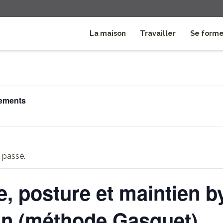
La maison
Travailler
Se form
nements
 passé.
, posture et maintien by
in (méthode Gasquet)