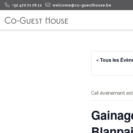
+32 470 71 78 12
welcome@co-guesthouse.be
« Tous les Évè
Cet évènement est
Gainage
Blanpa