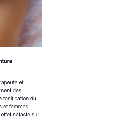
nture
rapeute et
ement des
 tonification du
es et femmes
effet néfaste sur