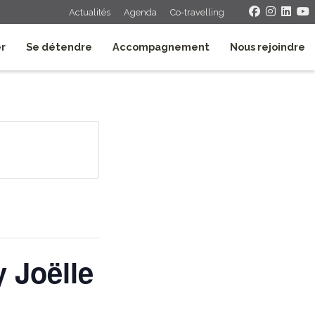
Actualités
Agenda
Co-travelling
er
Se détendre
Accompagnement
Nous rejoindre
 Joëlle