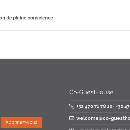
on de pleine conscience
Co-GuestHouse
+32 470 71 78 12 • +32 4
welcome@co-guestho