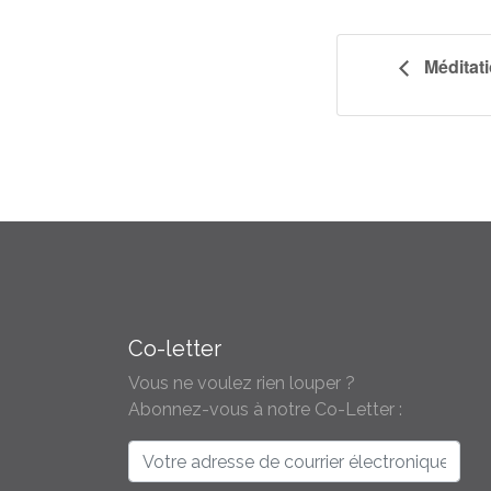
Méditati
Co-letter
Vous ne voulez rien louper ?
Abonnez-vous à notre Co-Letter :