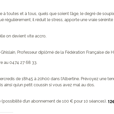
sse à toutes et à tous, quels que soient l’âge, le degré de soup
ué régulièrement, il réduit le stress, apporte une vraie sérénité
lle on devient vite accro.
t-Ghislain, Professeur diplômé de la Fédération Française de 
re au 0474 27 68 33.
ercredis de 18h45 à 20h00 dans l’Albertine. Prévoyez une ten
is ainsi qu’un petit coussin si vous avez mal au dos.
12
ce (possibilité d’un abonnement de 100 € pour 10 séances).