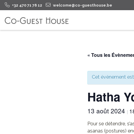
+32 470 71 78 12
welcome@co-guesthouse.be
« Tous les Évèneme
Cet évènement est
Hatha Y
13 août 2024
1
|
Pour se détendre, s’a
asanas (postures) en