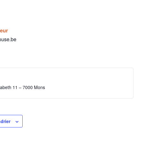
teur
ouse.be
isabeth 11 – 7000 Mons
drier