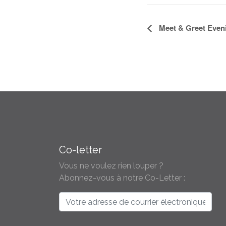
Navigation
Meet & Greet Eveni
Évènement
Co-letter
Vous ne voulez rien louper ?
Abonnez-vous à notre Co-Letter :