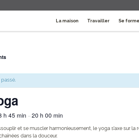
La maison
Travailler
Se form
nts
 passé.
oga
8 h 45 min
20 h 00 min
–
ssouplir et se muscler harmonieusement, le yoga s’axe sur la r
chaînées dans la douceur.