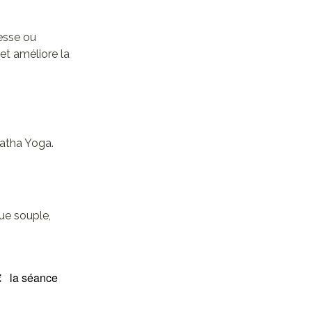
lesse ou
 et améliore la
Hatha Yoga.
ue souple,
€
la séance