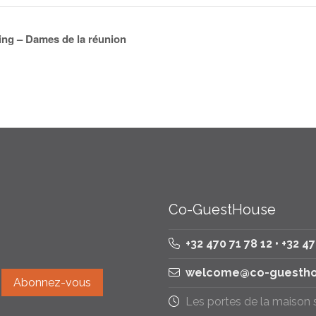
ng – Dames de la réunion
Co-GuestHouse
+32 470 71 78 12 • +32 4
welcome@co-guestho
Les portes de la maison