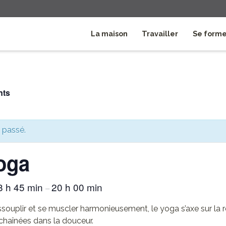
La maison
Travailler
Se form
nts
 passé.
oga
8 h 45 min
20 h 00 min
–
ssouplir et se muscler harmonieusement, le yoga s’axe sur la r
chaînées dans la douceur.