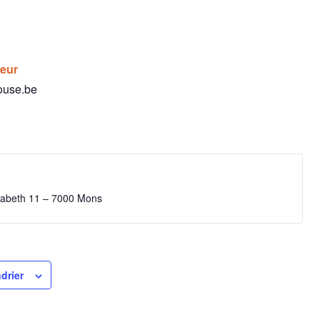
teur
ouse.be
isabeth 11 – 7000 Mons
drier