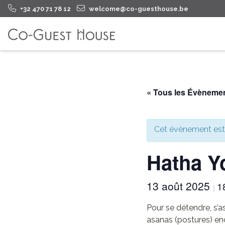
+32 470 71 78 12
welcome@co-guesthouse.be
« Tous les Évèneme
Cet évènement est
Hatha Y
13 août 2025
1
|
Pour se détendre, s’a
asanas (postures) en