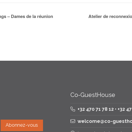
ngs – Dames de la réunion
Atelier de reconnexi
Co-GuestHouse
+32 470 71 78 12 • +32 4
welcome@co-guestho