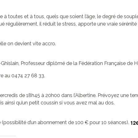
sse à toutes et à tous, quels que soient l’âge, le degré de soup
ué régulièrement, il réduit le stress, apporte une vraie sérénité
lle on devient vite accro.
t-Ghislain, Professeur diplômé de la Fédération Française de 
re au 0474 27 68 33.
ercredis de 18h45 à 20h00 dans l’Albertine. Prévoyez une ten
is ainsi qu’un petit coussin si vous avez mal au dos.
12
ce (possibilité d’un abonnement de 100 € pour 10 séances).