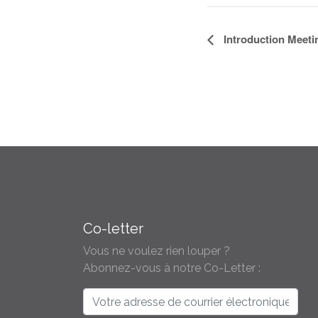
Navigation
Introduction Meeti
Évènement
Co-letter
Vous ne voulez rien louper ?
Abonnez-vous à notre Co-Letter :