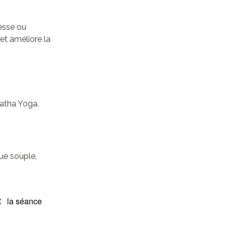
lesse ou
 et améliore la
Hatha Yoga.
ue souple,
€
la séance