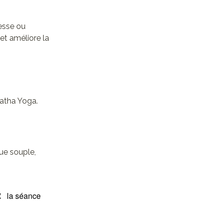
lesse ou
 et améliore la
Hatha Yoga.
ue souple,
€
la séance