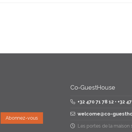
Co-GuestHouse
+32 470 71 78 12 • +32 4
welcome@co-guestho
Les portes de la maison