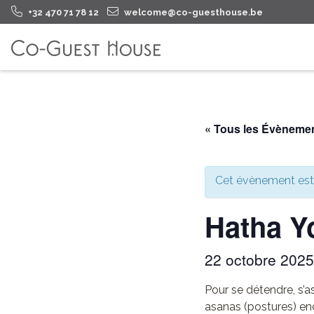
+32 470 71 78 12
welcome@co-guesthouse.be
« Tous les Évèneme
Cet évènement est
Hatha Y
22 octobre 202
Pour se détendre, s’a
asanas (postures) en