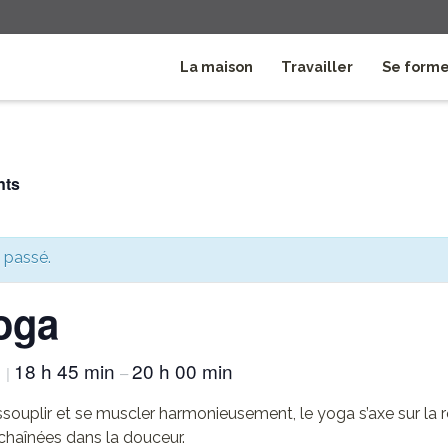
La maison
Travailler
Se form
nts
 passé.
oga
5
18 h 45 min
20 h 00 min
|
–
ssouplir et se muscler harmonieusement, le yoga s’axe sur la r
chaînées dans la douceur.