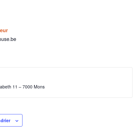
teur
ouse.be
isabeth 11 – 7000 Mons
drier