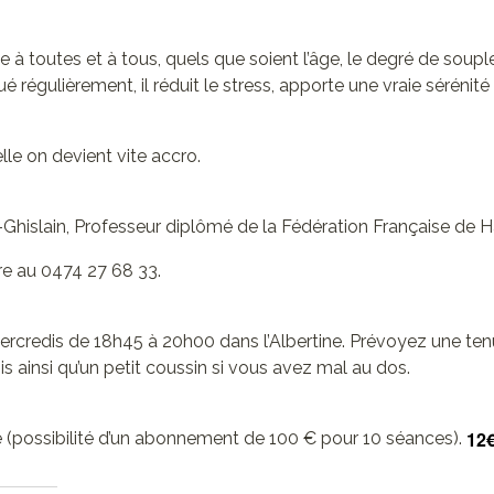
sse à toutes et à tous, quels que soient l’âge, le degré de soup
ué régulièrement, il réduit le stress, apporte une vraie sérénité
lle on devient vite accro.
t-Ghislain, Professeur diplômé de la Fédération Française de 
re au 0474 27 68 33.
ercredis de 18h45 à 20h00 dans l’Albertine. Prévoyez une ten
is ainsi qu’un petit coussin si vous avez mal au dos.
12
ce (possibilité d’un abonnement de 100 € pour 10 séances).