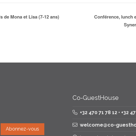
fs de Mona et Lisa (7-12 ans)
Conférence, lunch e
Syner
Co-GuestHouse
+32 470 71 78 12 • +32 4
welcome@co-guestho