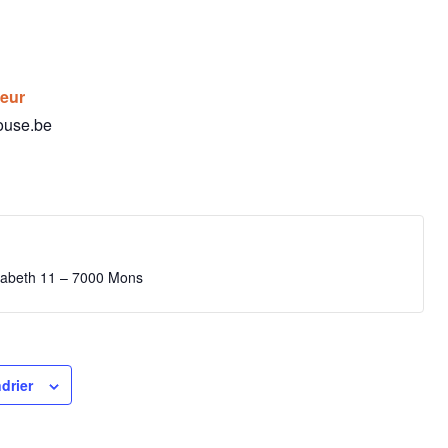
teur
ouse.be
isabeth 11 – 7000 Mons
drier