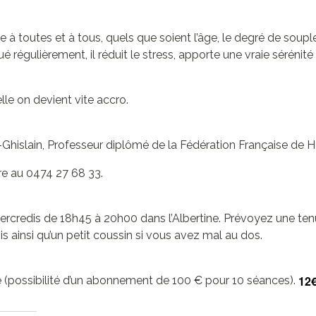
sse à toutes et à tous, quels que soient l’âge, le degré de soup
ué régulièrement, il réduit le stress, apporte une vraie sérénité
lle on devient vite accro.
t-Ghislain, Professeur diplômé de la Fédération Française de 
re au 0474 27 68 33.
ercredis de 18h45 à 20h00 dans l’Albertine. Prévoyez une ten
is ainsi qu’un petit coussin si vous avez mal au dos.
12
ce (possibilité d’un abonnement de 100 € pour 10 séances).