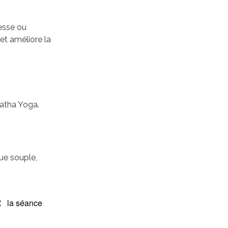
lesse ou
 et améliore la
Hatha Yoga.
ue souple,
€
la séance