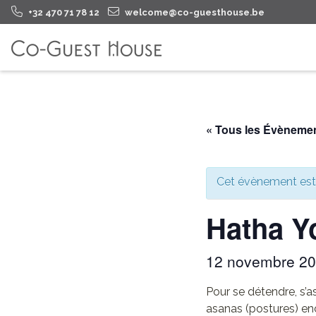
+32 470 71 78 12
welcome@co-guesthouse.be
« Tous les Évèneme
Cet évènement est
Hatha Y
12 novembre 2
Pour se détendre, s’a
asanas (postures) en