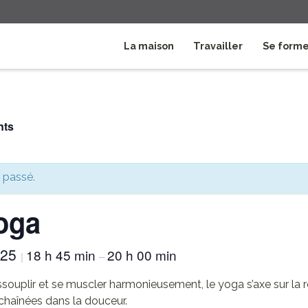
La maison
Travailler
Se form
nts
 passé.
oga
025
18 h 45 min
20 h 00 min
|
–
ssouplir et se muscler harmonieusement, le yoga s’axe sur la r
chaînées dans la douceur.