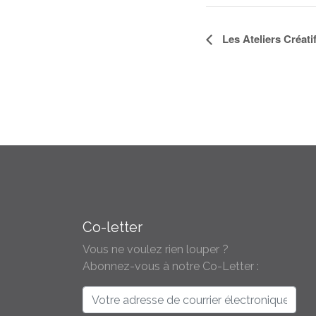
Navigation
Les Ateliers Créati
Évènement
Co-letter
Vous ne voulez rien louper ?
Abonnez-vous à notre Co-Letter :