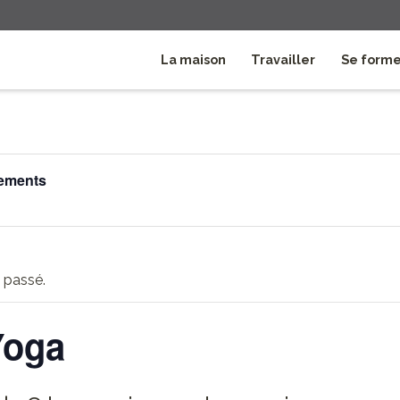
La maison
Travailler
Se form
nements
 passé.
Yoga