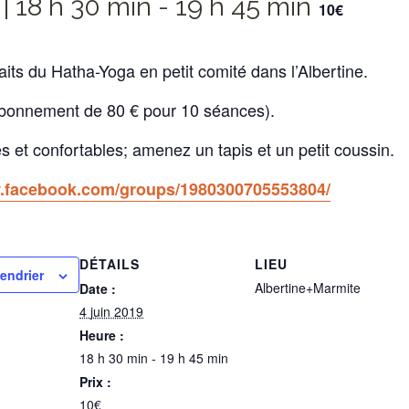
 | 18 h 30 min
-
19 h 45 min
10€
aits du Hatha-Yoga en petit comité dans l’Albertine.
abonnement de 80 € pour 10 séances).
 et confortables; amenez un tapis et un petit coussin.
w.facebook.com/groups/1980300705553804/
DÉTAILS
LIEU
lendrier
Albertine+Marmite
Date :
4 juin 2019
Heure :
18 h 30 min - 19 h 45 min
Prix :
10€