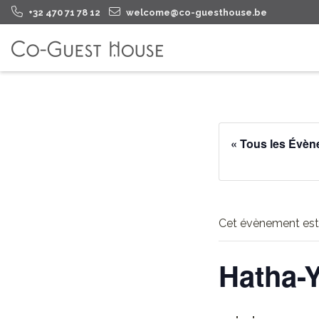
+32 470 71 78 12
welcome@co-guesthouse.be
« Tous les Évè
Cet évènement est
Hatha-