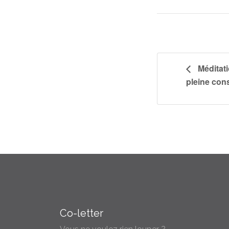
Méditat
pleine con
Co-letter