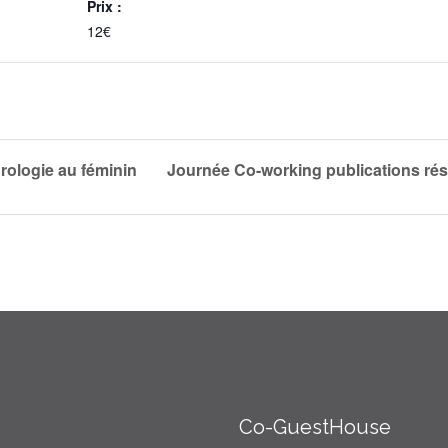
Prix :
12€
ologie au féminin
Journée Co-working publications ré
Co-GuestHouse