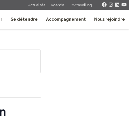
Actualités
Agenda
Co-travelling
er
Se détendre
Accompagnement
Nous rejoindre
in