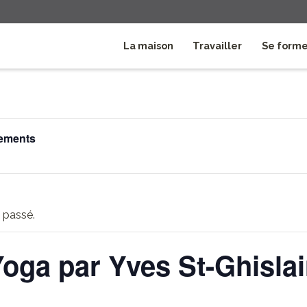
La maison
Travailler
Se form
nements
 passé.
oga par Yves St-Ghisla