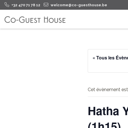
+32 470 71 78 12
welcome@co-guesthouse.be
« Tous les Évè
Cet évènement est
Hatha Y
(1h15)