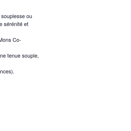
de souplesse ou
e sérénité et
 Mons Co-
une tenue souple,
ances).