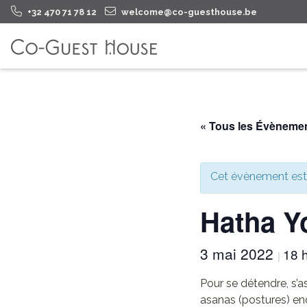
+32 470 71 78 12
welcome@co-guesthouse.be
« Tous les Évèneme
Cet évènement est
Hatha Y
3 mai 2022
18 
|
Pour se détendre, s’a
asanas (postures) en