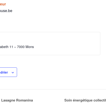
teur
ouse.be
isabeth 11 – 7000 Mons
drier
4 : Lasagne Romanina
Soin énergétique colle