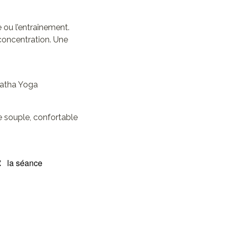
e ou l’entraînement.
 concentration. Une
 Hatha Yoga
e souple, confortable
€
la séance