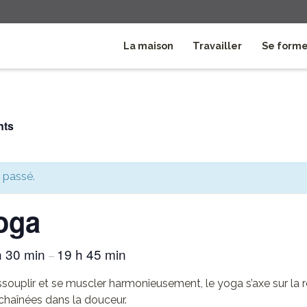
La maison
Travailler
Se form
nts
 passé.
oga
h 30 min
19 h 45 min
–
ssouplir et se muscler harmonieusement, le yoga s’axe sur la r
chaînées dans la douceur.