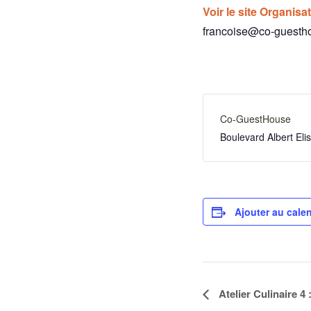
Voir le site Organisa
francoise@co-guesth
Co-GuestHouse
Boulevard Albert El
Ajouter au calen
Navigation
Atelier Culinaire 