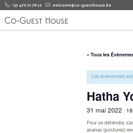
+32 470 71 78 12
welcome@co-guesthouse.be
« Tous les Évèneme
Cet évènement est
Hatha Y
31 mai 2022
18
|
Pour se détendre, s’a
asanas (postures) en