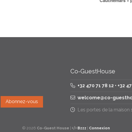
Cauchemars » pa
Co-GuestHouse
+32 470 71 78 12 • +32 4
welcome@co-guestho
Les portes de la maison
© 2026
Co-Guest House
|
Bzzz
|
Connexion