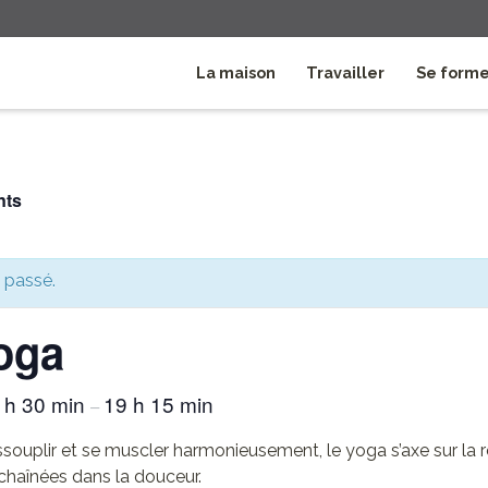
La maison
Travailler
Se form
nts
 passé.
oga
 h 30 min
19 h 15 min
–
ssouplir et se muscler harmonieusement, le yoga s’axe sur la r
chaînées dans la douceur.