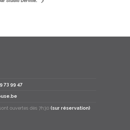
r Studio Derville.
79 73 99 47
use.be
 sont ouvertes dès 7h30
(sur réservation)