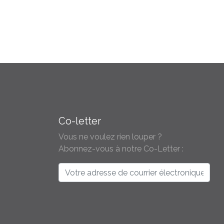
Évènement
Co-letter
Vous ne voulez rien louper ?
Abonnez-vous à notre Co-Letter :