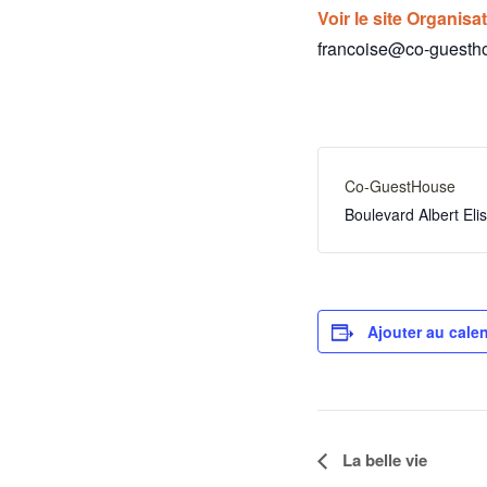
Voir le site Organisa
francoise@co-guesth
Co-GuestHouse
Boulevard Albert El
Ajouter au calen
Navigation
La belle vie