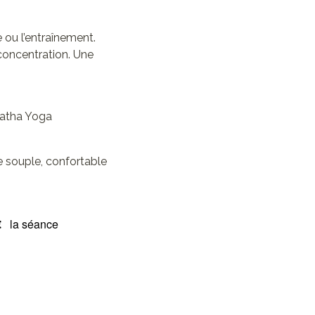
e ou l’entraînement.
 concentration. Une
 Hatha Yoga
e souple, confortable
€
la séance