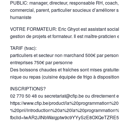
PUBLIC: manager, directeur, responsable RH, coach, forma
commercial, parent, particulier soucieux d’améliorer sa co
humaniste
VOTRE FORMATEUR: Eric Ghyot est assistant social et maî
gestion de projets et formateur. Il est maître-praticien et f
TARIF (tvac):
particuliers et secteur non marchand 500€ par personne
entreprises 750€ par personne
Des boissons chaudes et fraîches sont mises gratuitement 
nique ou repas (cuisine équipée de frigo à disposition)
INSCRIPTIONS?
02 770 50 48 ou secretariat@cfip.be ou directement en lig
https://www.cfip.be/product/la%20programmation%20neur
%20pnl/introduction%20a%20la%20programmation%20neur
fbclid=IwAR2JINbWaigptw9c9YYySzE8OXQeTZRE5L-X