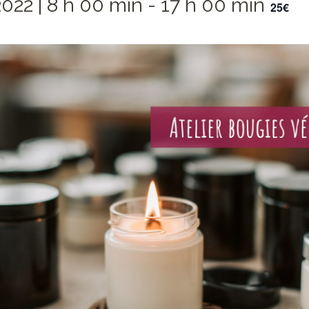
2022 | 8 h 00 min
-
17 h 00 min
25€