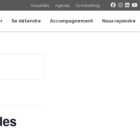
Actualités
Agenda
Co-travelling
er
Se détendre
Accompagnement
Nous rejoindre
les