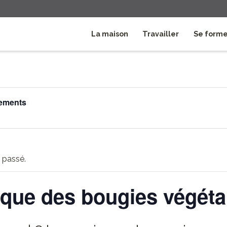
La maison
Travailler
Se form
nements
 passé.
ique des bougies végéta