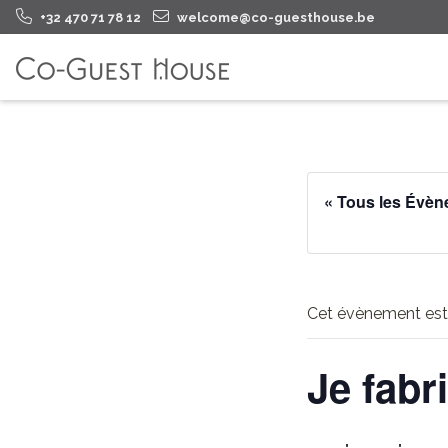
+32 470 71 78 12
welcome@co-guesthouse.be
« Tous les Évè
Cet évènement est
Je fabr