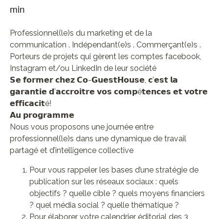
min
Professionnel(le)s du marketing et de la
communication . Indépendant(e)s . Commerçant(e)s .
Porteurs de projets qui gèrent les comptes facebook,
Instagram et/ou LinkedIn de leur société
𝗦𝗲 𝗳𝗼𝗿𝗺𝗲𝗿 𝗰𝗵𝗲𝘇 𝗖𝗼-𝗚𝘂𝗲𝘀𝘁𝗛𝗼𝘂𝘀𝗲, 𝗰’𝗲𝘀𝘁 𝗹𝗮
𝗴𝗮𝗿𝗮𝗻𝘁𝗶𝗲 𝗱’𝗮𝗰𝗰𝗿𝗼𝗶𝘁𝗿𝗲 𝘃𝗼𝘀 𝗰𝗼𝗺𝗽é𝘁𝗲𝗻𝗰𝗲𝘀 𝗲𝘁 𝘃𝗼𝘁𝗿𝗲
𝗲𝗳𝗳𝗶𝗰𝗮𝗰𝗶𝘁é!
𝗔𝘂 𝗽𝗿𝗼𝗴𝗿𝗮𝗺𝗺𝗲
Nous vous proposons une journée entre
professionnel(le)s dans une dynamique de travail
partagé et d’intelligence collective
Pour vous rappeler les bases d’une stratégie de
publication sur les réseaux sociaux : quels
objectifs ? quelle cible ? quels moyens financiers
? quel média social ? quelle thématique ?
Pour élaborer votre calendrier éditorial des 3