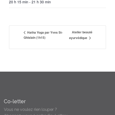
20 h 15 min - 21 h 30 min
Atelier beauté
Hatha Yoga par Yves St-
Ghislain (1h15)
ayurvédique
Co-letter
Vous ne voulez rien louper ?