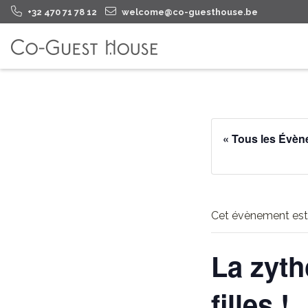
+32 470 71 78 12
welcome@co-guesthouse.be
« Tous les Évè
Cet évènement est
La zyth
filles !