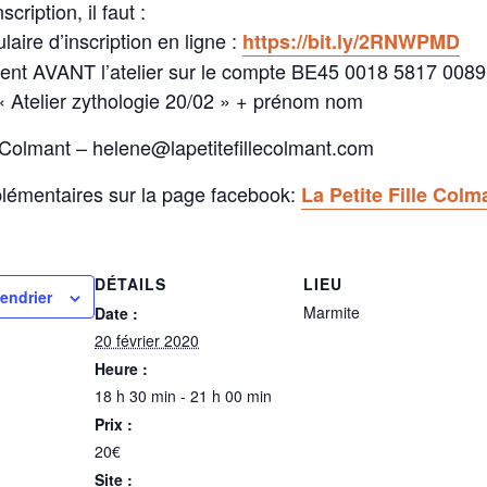
scription, il faut :
laire d’inscription en ligne :
https://bit.ly/2RNWPMD
ment AVANT l’atelier sur le compte BE45 0018 5817 0089
« Atelier zythologie 20/02 » + prénom nom
 Colmant – helene@lapetitefillecolmant.com
plémentaires sur la page facebook:
La Petite Fille Colm
DÉTAILS
LIEU
lendrier
Marmite
Date :
20 février 2020
Heure :
18 h 30 min - 21 h 00 min
Prix :
20€
Site :