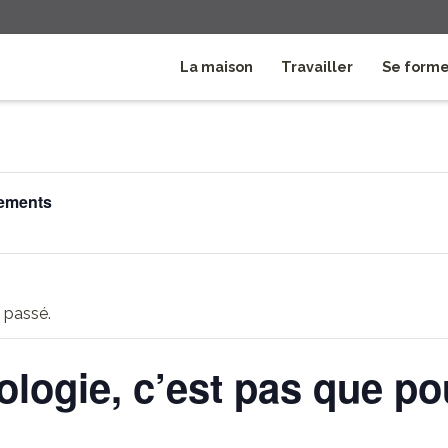
La maison
Travailler
Se form
nements
 passé.
ologie, c’est pas que po