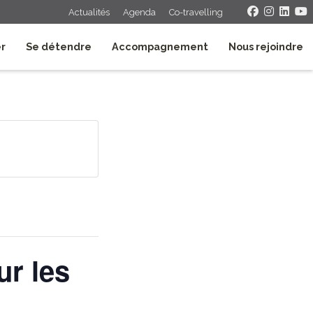
Actualités
Agenda
Co-travelling
er
Se détendre
Accompagnement
Nous rejoindre
ur les