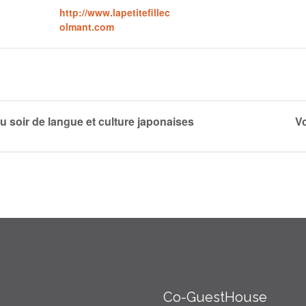
http://www.lapetitefillec
olmant.com
 soir de langue et culture japonaises
V
Co-GuestHouse