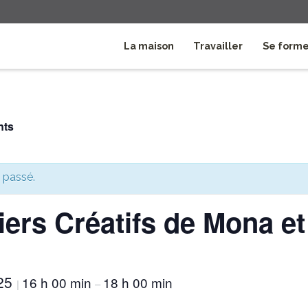
La maison
Travailler
Se form
nts
 passé.
iers Créatifs de Mona et 
025
16 h 00 min
18 h 00 min
|
–