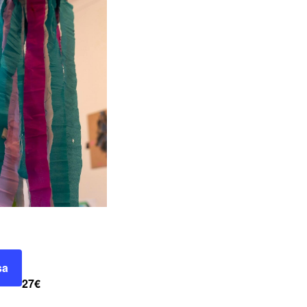
sa
27€