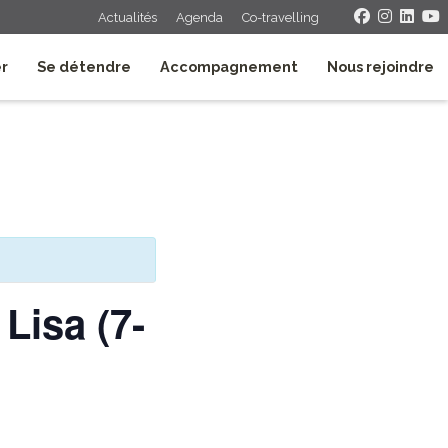
Actualités
Agenda
Co-travelling
er
Se détendre
Accompagnement
Nous rejoindre
Lisa (7-