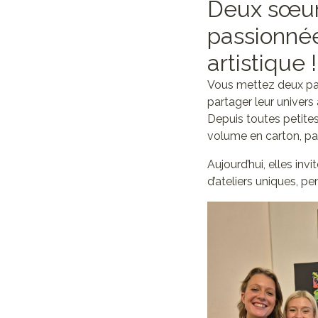
Deux sœurs
passionnée
artistique 
Vous mettez deux pass
partager leur univers
Depuis toutes petites
volume en carton, pap
Aujourd’hui, elles inv
d’ateliers uniques, pe