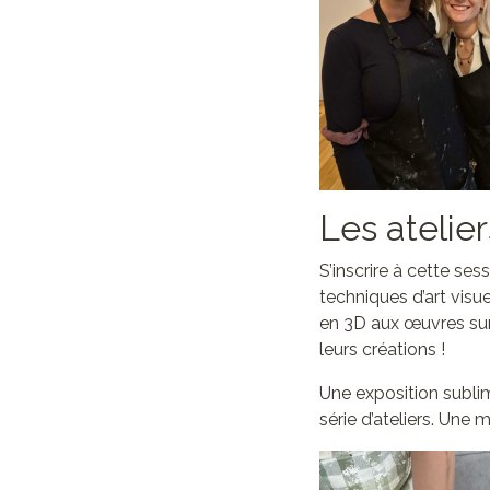
Les atelier
S’inscrire à cette se
techniques d’art visu
en 3D aux œuvres sur 
leurs créations !
Une exposition sublim
série d’ateliers. Une