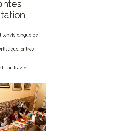
antes
tation
 l’envie dingue de
tistique, entres
vité au travers