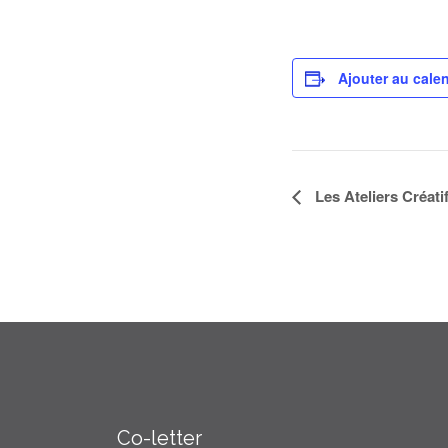
Ajouter au calen
Navigation
Les Ateliers Créati
Évènement
Co-letter