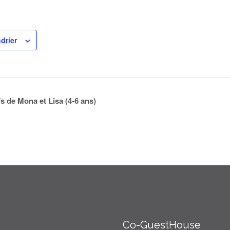
drier
fs de Mona et Lisa (4-6 ans)
Co-GuestHouse