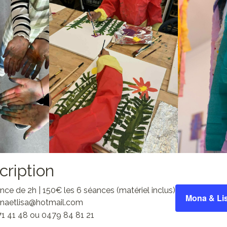
scription
ance de 2h | 150€ les 6 séances (matériel inclus)
Mona & Li
monaetlisa@hotmail.com
1 41 48 ou 0479 84 81 21