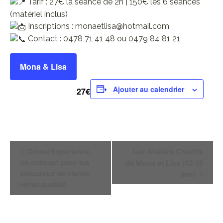
Tarif : 27€ la séance de 2h | 150€ les 6 séances
(matériel inclus)
Inscriptions : monaetlisa@hotmail.com
Contact : 0478 71 41 48 ou 0479 84 81 21
Mona & Lisa
Ajouter au calendrier
27€
Navigation
DinnerExperience,
Les Ateliers Créatifs
Évènement
un concept pour les
de Mona et Lisa (13-15
amoureux de viande
ans)
remarquable!