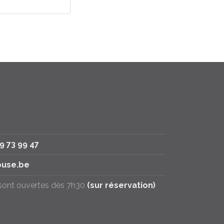
79 73 99 47
use.be
 sont ouvertes dès 7h30
(sur réservation)