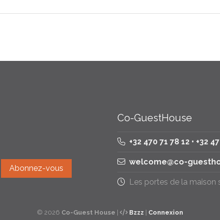
Co-GuestHouse
+32 470 71 78 12 • +32 4
welcome@co-guestho
Les portes de la maison
© 2026
Co-Guest House
|
Bzzz
|
Connexion