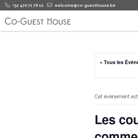
+32 470 71 78 12
welcome@co-guesthouse.be
« Tous les Évè
Cet évènement est
Les cou
comme