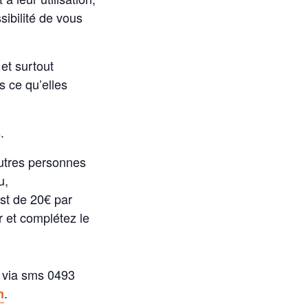
ibilité de vous
et surtout
s ce qu’elles
.
utres personnes
u,
st de 20€ par
r et complétez le
s via sms 0493
.
m