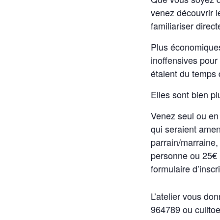
venez découvrir l
familiariser dire
Plus économiques,
inoffensives pour
étaient du temps
Elles sont bien pl
Venez seul ou en
qui seraient amen
parrain/marraine,
personne ou 25€ p
formulaire d’inscri
L’atelier vous do
964789 ou culito