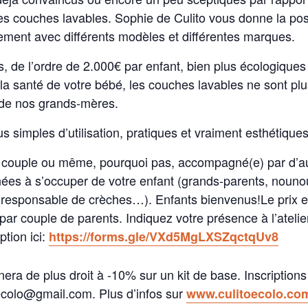
es couches lavables. Sophie de Culito vous donne la poss
ctement avec différents modèles et différentes marques.
 de l’ordre de 2.000€ par enfant, bien plus écologiques 
 la santé de votre bébé, les couches lavables ne sont plu
 de nos grands-mères.
us simples d’utilisation, pratiques et vraiment esthétiques
 couple ou même, pourquoi pas, accompagné(e) par d’a
ées à s’occuper de votre enfant (grands-parents, nouno
 responsable de crèches…). Enfants bienvenus!Le prix e
ar couple de parents. Indiquez votre présence à l’atelie
ption ici:
https://forms.gle/VXd5MgLXSZqctqUv8
nnera de plus droit à -10% sur un kit de base. Inscription
ecolo@gmail.com. Plus d’infos sur
www.culitoecolo.co