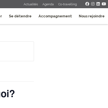
Actualités
Agenda
Co-travelling
er
Se détendre
Accompagnement
Nous rejoindre
uoi?