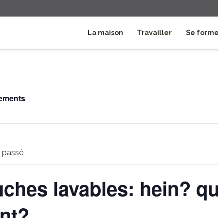
La maison
Travailler
Se form
nements
 passé.
ches lavables: hein? q
nt?