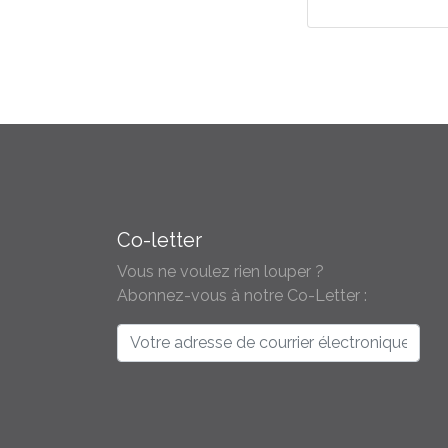
Co-letter
Vous ne voulez rien louper ?
Abonnez-vous à notre Co-Letter :