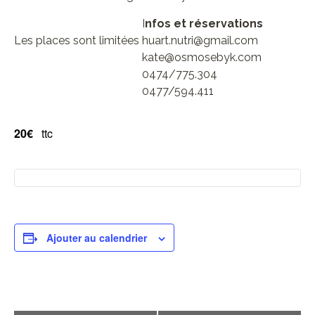
I
nfos et réservations
Les places sont limitées
huart.nutri@gmail.com
kate@osmosebyk.com
0474/775.304
0477/594.411
20€
ttc
Ajouter au calendrier