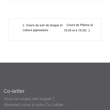
Cours de Pilates (à
Cours du soir de langue et
culture japonaises
18.35 et à 19.35)
Co-letter
Vous ne voulez rien louper ?
Abonnez-vous à notre Co-Letter :